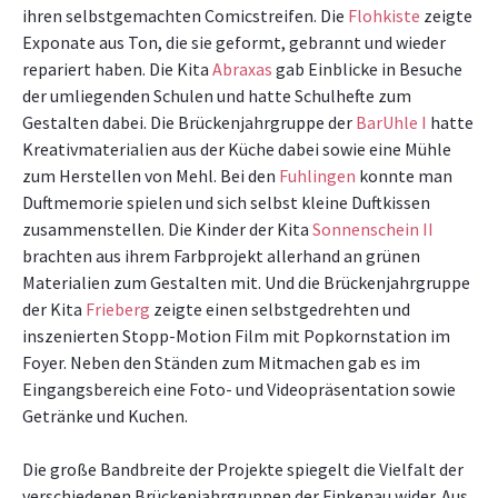
ihren selbstgemachten Comicstreifen. Die
Flohkiste
zeigte
Exponate aus Ton, die sie geformt, gebrannt und wieder
repariert haben. Die Kita
Abraxas
gab Einblicke in Besuche
der umliegenden Schulen und hatte Schulhefte zum
Gestalten dabei. Die Brückenjahrgruppe der
BarUhle I
hatte
Kreativmaterialien aus der Küche dabei sowie eine Mühle
zum Herstellen von Mehl. Bei den
Fuhlingen
konnte man
Duftmemorie spielen und sich selbst kleine Duftkissen
zusammenstellen. Die Kinder der Kita
Sonnenschein II
brachten aus ihrem Farbprojekt allerhand an grünen
Materialien zum Gestalten mit. Und die Brückenjahrgruppe
der Kita
Frieberg
zeigte einen selbstgedrehten und
inszenierten Stopp-Motion Film mit Popkornstation im
Foyer. Neben den Ständen zum Mitmachen gab es im
Eingangsbereich eine Foto- und Videopräsentation sowie
Getränke und Kuchen.
Die große Bandbreite der Projekte spiegelt die Vielfalt der
verschiedenen Brückenjahrgruppen der Finkenau wider. Aus