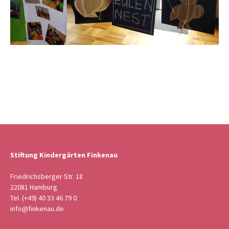
Stiftung Kindergärten Finkenau
Friedrichsberger Str. 18
22081 Hamburg
Tel. (+49) 40 33 46 79 0
info@finkenau.de