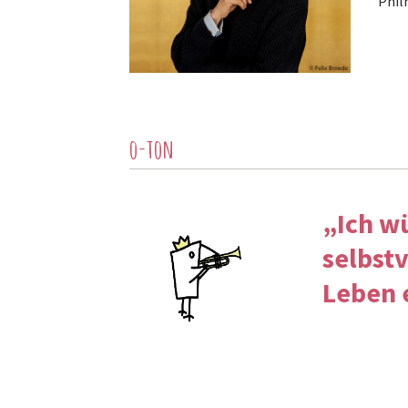
Phil
o-ton
„Ich w
selbst
Leben 