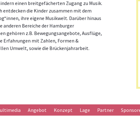
indern einen breitgefächerten Zugang zu Musik.
risch entdecken die Kinder zusammen mit dem
g*innen, ihre eigene Musikwelt. Darüber hinaus
le anderen Bereiche der Hamburger
täten gehören z.B. Bewegungsangebote, Ausflüge,
te Erfahrungen mit Zahlen, Formen &
ellen Umwelt, sowie die Brückenjahrarbeit.
ultimedia
Angebot
Konzept
Lage
Partner
Sponsor