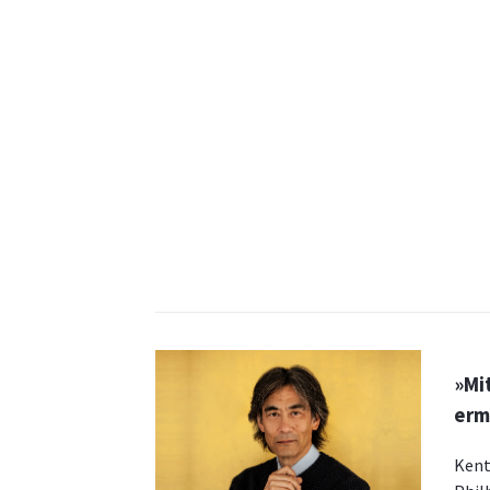
»Mi
erm
Kent